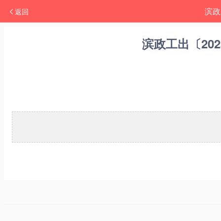
滨政
返回
滨政工出〔20